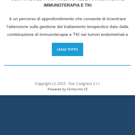
IMMUNOTERAPIA E TKI
è un percorso di approfondimento che consente di incentrare
l’attenzione sulla gestione del trattamento terapeutico dato dalla
combinazione di immunoterapia e TKI nei tumori endometriali e
renali utilizzando l’esperienza di più specialisti in una visione
LEGGI TUTTO
sempre più multidisciplinare. In questo scenario si inquadra la
discussione degli effetti collaterali determinati dal trattamento.
Al progetto sono stati attributi
10 Crediti ECM.
Dopo aver consultato tutti i moduli, sarà possibile compilare il
Copyright (c) 2025 - Doc Congress S.r.l.
questionario di verifica dell’apprendimento.
Powered by forma.lms CE
INFO& SUPPORTO
Per info e supporto potete contattarci al seguente indirizzo email:
info@ioetki.com
oppure telefonicamente al numero 02 24449221