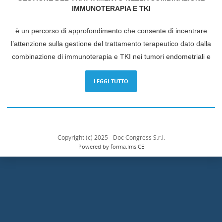
IMMUNOTERAPIA E TKI
è un percorso di approfondimento che consente di incentrare
l’attenzione sulla gestione del trattamento terapeutico dato dalla
combinazione di immunoterapia e TKI nei tumori endometriali e
renali utilizzando l’esperienza di più specialisti in una visione
LEGGI TUTTO
sempre più multidisciplinare. In questo scenario si inquadra la
discussione degli effetti collaterali determinati dal trattamento.
Al progetto sono stati attributi
10 Crediti ECM.
Dopo aver consultato tutti i moduli, sarà possibile compilare il
Copyright (c) 2025 - Doc Congress S.r.l.
questionario di verifica dell’apprendimento.
Powered by forma.lms CE
INFO& SUPPORTO
Per info e supporto potete contattarci al seguente indirizzo email:
info@ioetki.com
oppure telefonicamente al numero 02 24449221